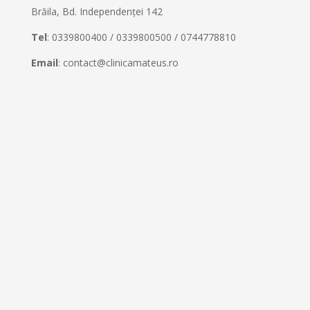
Brăila, Bd. Independenței 142
Tel
: 0339800400 / 0339800500 / 0744778810
Email
: contact@clinicamateus.ro